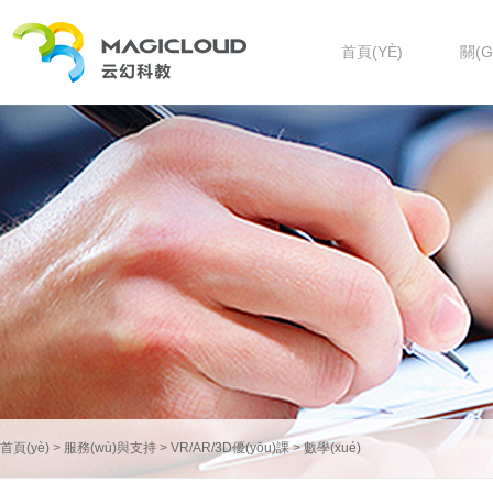
首頁(YÈ)
關(
首頁(yè)
>
服務(wù)與支持
>
VR/AR/3D優(yōu)課
>
數學(xué)