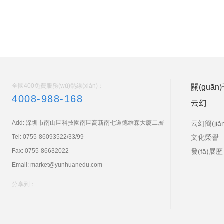
【VR課堂 3D
全國400免費服務(wù)熱線(xiàn)：
關(guān
知識與技能： 使學(xué)生理解因
4008-988-168
等活動(dòng)，掌握因數和
云幻
Read more
Add: 深圳市南山區科技園南區高新南七道德維森大廈二層
云幻簡(jiǎn
Tel:
0755-86093522/33/99
文化榮譽
介
Fax: 0755-86632022
發(fā)展歷
(yù)
Email:
market@yunhuanedu.com
程
分享到：