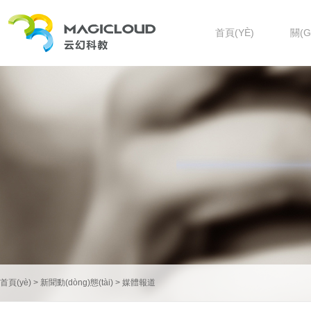
首頁(YÈ)
關(
首頁(yè)
>
新聞動(dòng)態(tài)
>
媒體報道