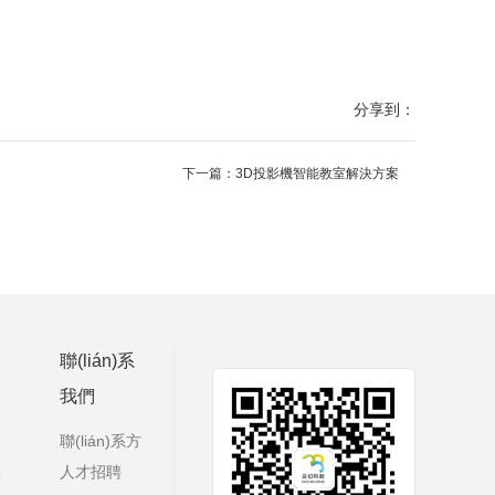
的應用，有效減輕教師實(shí)驗教學(xué)勞動(dòng)
生學(xué)習興趣和求知欲，培養學(xué)習的創(ch
環(huán)境和體驗。
分享到：
下一篇：
3D投影機智能教室解決方案
聯(lián)系
我們
聯(lián)系方
人才招聘
式
新