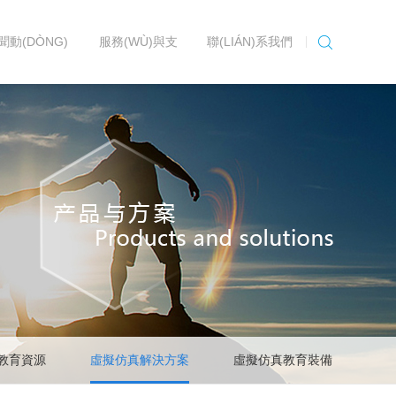
聞動(DÒNG)
服務(WÙ)與支
聯(LIÁN)系我們
態(TÀI)
持
教育資源
虛擬仿真解決方案
虛擬仿真教育裝備